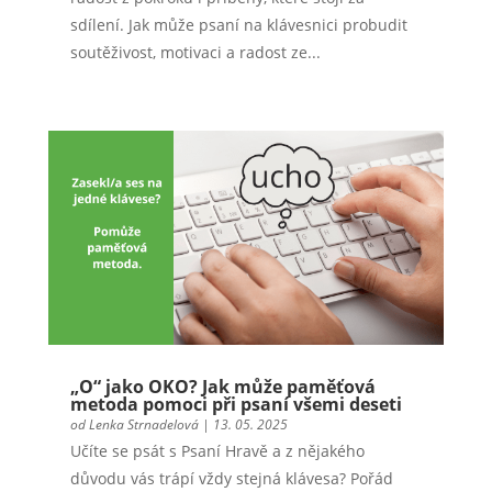
sdílení. Jak může psaní na klávesnici probudit
soutěživost, motivaci a radost ze...
„O“ jako OKO? Jak může paměťová
metoda pomoci při psaní všemi deseti
od
Lenka Strnadelová
|
13. 05. 2025
Učíte se psát s Psaní Hravě a z nějakého
důvodu vás trápí vždy stejná klávesa? Pořád