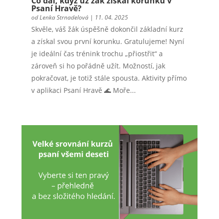
Co dál, když už žák získal korunku v
Psaní Hravě?
od
Lenka Strnadelová
|
11. 04. 2025
Skvěle, váš žák úspěšně dokončil základní kurz
a získal svou první korunku. Gratulujeme! Nyní
je ideální čas trénink trochu „přiostřit“ a
zároveň si ho pořádně užít. Možností, jak
pokračovat, je totiž stále spousta. Aktivity přímo
v aplikaci Psaní Hravě 🌊 Moře...