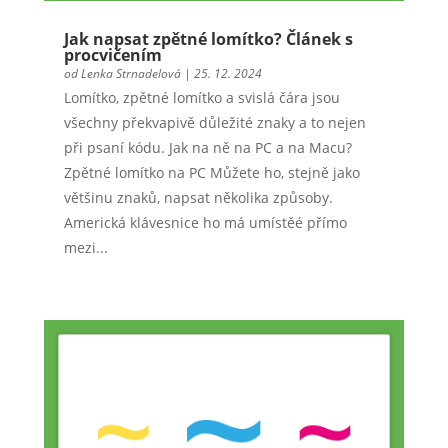
Jak napsat zpětné lomítko? Článek s
procvičením
od
Lenka Strnadelová
|
25. 12. 2024
Lomítko, zpětné lomítko a svislá čára jsou
všechny překvapivě důležité znaky a to nejen
při psaní kódu. Jak na ně na PC a na Macu?
Zpětné lomítko na PC Můžete ho, stejně jako
většinu znaků, napsat několika způsoby.
Americká klávesnice ho má umístěé přímo
mezi...