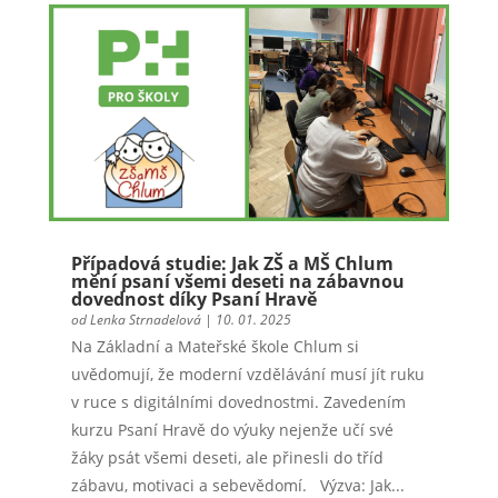
Případová studie: Jak ZŠ a MŠ Chlum
mění psaní všemi deseti na zábavnou
dovednost díky Psaní Hravě
od
Lenka Strnadelová
|
10. 01. 2025
Na Základní a Mateřské škole Chlum si
uvědomují, že moderní vzdělávání musí jít ruku
v ruce s digitálními dovednostmi. Zavedením
kurzu Psaní Hravě do výuky nejenže učí své
žáky psát všemi deseti, ale přinesli do tříd
zábavu, motivaci a sebevědomí. Výzva: Jak...