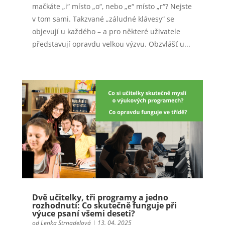
mačkáte „i“ místo „o“, nebo „e“ místo „r“? Nejste
v tom sami. Takzvané „záludné klávesy“ se
objevují u každého – a pro některé uživatele
představují opravdu velkou výzvu. Obzvlášť u...
Dvě učitelky, tři programy a jedno
rozhodnutí: Co skutečně funguje při
výuce psaní všemi deseti?
od
Lenka Strnadelová
|
13. 04. 2025