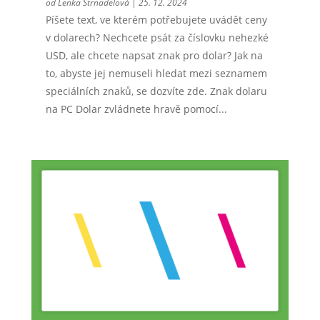
od
Lenka Strnadelová
|
25. 12. 2024
Píšete text, ve kterém potřebujete uvádět ceny
v dolarech? Nechcete psát za číslovku nehezké
USD, ale chcete napsat znak pro dolar? Jak na
to, abyste jej nemuseli hledat mezi seznamem
speciálních znaků, se dozvíte zde. Znak dolaru
na PC Dolar zvládnete hravě pomocí...