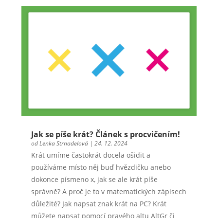
Jak se píše krát? Článek s procvičením!
od
Lenka Strnadelová
|
24. 12. 2024
Krát umíme častokrát docela ošidit a
používáme místo něj buď hvězdičku anebo
dokonce písmeno x, jak se ale krát píše
správně? A proč je to v matematických zápisech
důležité? Jak napsat znak krát na PC? Krát
můžete napsat pomocí pravého altu AltGr či