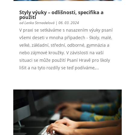
Styly výuky – odlišnosti, specifika a
použití
od
Lenka Strnadelová
|
06. 03. 2024
V praxi se setkáváme s nasazením výuky psaní
všemi deseti v mnoha případech - školy, malé,
velké, základní, střední, odborné, gymnázia a
nebo zájmové kroužky. V závislosti na vaší
situaci se může použití Psaní Hravě pro školy
lišit a na tyto rozdíly se teď podíváme,...