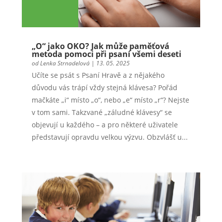
„O“ jako OKO? Jak může paměťová
metoda pomoci při psaní všemi deseti
od
Lenka Strnadelová
|
13. 05. 2025
Učíte se psát s Psaní Hravě a z nějakého
důvodu vás trápí vždy stejná klávesa? Pořád
mačkáte „i“ místo „o“, nebo „e“ místo „r“? Nejste
v tom sami. Takzvané „záludné klávesy“ se
objevují u každého – a pro některé uživatele
představují opravdu velkou výzvu. Obzvlášť u...