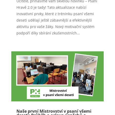
Učitelé, přinášíme vám skvělou novinku – Psaní
Hravě 2.0 je tady! Tato aktualizace nabízí
inovativní prvky, které z tréninku psaní všemi
deseti udělají ještě zábavnější a efektivnější
aktivitu pro vaše žáky. Nový motivační systém
podpoří díky sbírání zkušenostních...
Naše první Mistrovství v psaní všemi