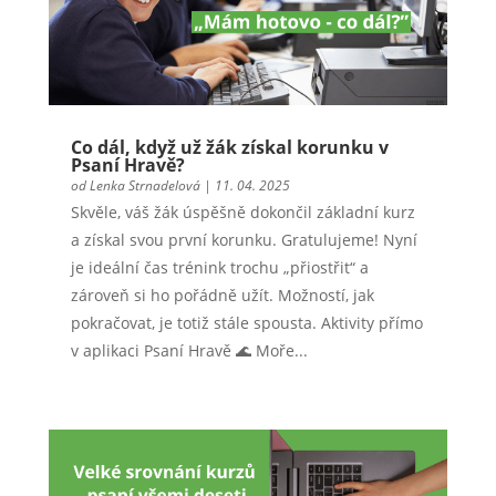
Co dál, když už žák získal korunku v
Psaní Hravě?
od
Lenka Strnadelová
|
11. 04. 2025
Skvěle, váš žák úspěšně dokončil základní kurz
a získal svou první korunku. Gratulujeme! Nyní
je ideální čas trénink trochu „přiostřit“ a
zároveň si ho pořádně užít. Možností, jak
pokračovat, je totiž stále spousta. Aktivity přímo
v aplikaci Psaní Hravě 🌊 Moře...