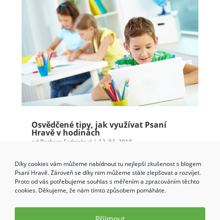
Osvědčené tipy, jak využívat Psaní
Hravě v hodinách
od
Barbora Fedrselová
|
12. 03. 2018
Uvažujete nad tím, že byste ve škole začali psát
Díky cookies vám můžeme nabídnout tu nejlepší zkušenost s blogem
s Psaní Hravě, ale nevíte, jak na to? Nebo už
Psaní Hravě. Zároveň se díky nim můžeme stále zlepšovat a rozvíjet.
Psaní Hravě využíváte, ale hledáte správné
Proto od vás potřebujeme souhlas s měřením a zpracováním těchto
způsoby, jak aplikaci efektivně využívat v
cookies. Děkujeme, že nám tímto způsobem pomáháte.
hodinách a motivovat žáky? V tomto článku vám
prozradíme osvědčené tipy, jak na to....
Příjmout