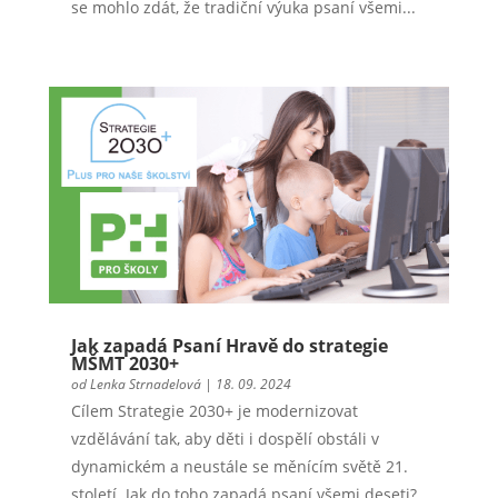
se mohlo zdát, že tradiční výuka psaní všemi...
Jak zapadá Psaní Hravě do strategie
MŠMT 2030+
od
Lenka Strnadelová
|
18. 09. 2024
Cílem Strategie 2030+ je modernizovat
vzdělávání tak, aby děti i dospělí obstáli v
dynamickém a neustále se měnícím světě 21.
století. Jak do toho zapadá psaní všemi deseti?