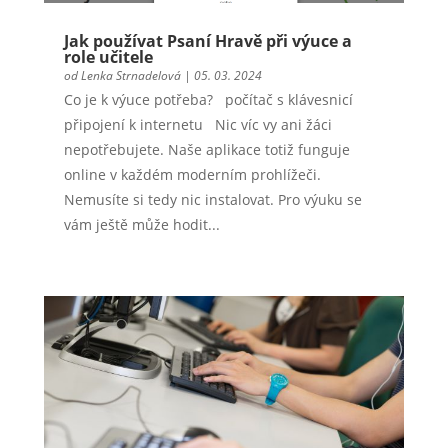
Jak používat Psaní Hravě při výuce a
role učitele
od
Lenka Strnadelová
|
05. 03. 2024
Co je k výuce potřeba? počítač s klávesnicí
připojení k internetu Nic víc vy ani žáci
nepotřebujete. Naše aplikace totiž funguje
online v každém moderním prohlížeči.
Nemusíte si tedy nic instalovat. Pro výuku se
vám ještě může hodit...