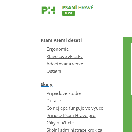
Psaní všemi deseti
Ergonomie
Klávesové zkratky
Adaptovaná verze
Ostatní
Školy
Případové studie
Dotace
Co nejlépe funguje ve výuce
Přínosy Psaní Hravě pro
žáky a učitele
Školní administrace krok za