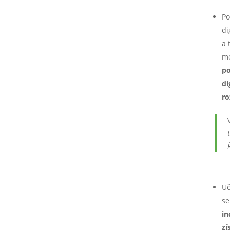
Po
di
a 
me
po
di
ro
Uč
se
in
zí