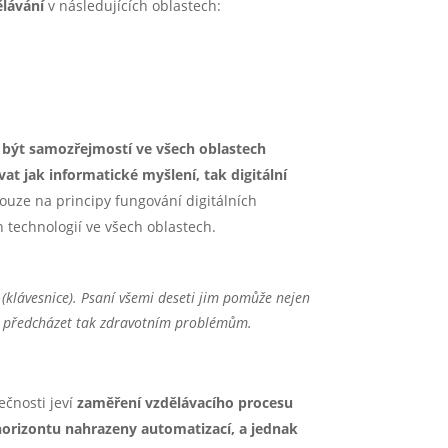
ělávání
v následujících oblastech:
o být samozřejmostí ve všech oblastech
vat jak informatické myšlení, tak
digitální
uze na principy fungování digitálních
h technologií ve všech oblastech.
í (klávesnice). Psaní všemi deseti jim pomůže nejen
ci a předcházet tak zdravotním problémům.
ečnosti jeví
zaměření vzdělávacího procesu
horizontu nahrazeny automatizací, a jednak