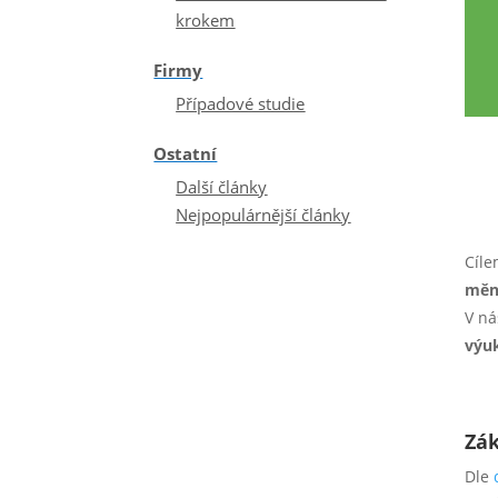
krokem
Firmy
Případové studie
Ostatní
Další články
Nejpopulárnější články
Cíl
měn
V ná
výuk
Zák
Dle