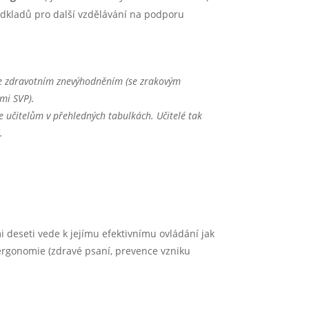
podkladů pro další vzdělávání na podporu
se zdravotním znevýhodněním (se zrakovým
mi SVP).
je učitelům v přehledných tabulkách. Učitelé tak
.
mi deseti vede k jejímu efektivnímu ovládání jak
 ergonomie (zdravé psaní, prevence vzniku