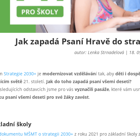
Jak zapadá Psaní Hravě do st
autor:
Lenka Strnadelová
|
18. 0
em
Strategie 2030+
je
modernizovat vzděláván
í tak, aby
děti i dospě
ícím světě
21. století.
Jak do toho zapadá psaní všemi deseti?
sledujících odstavcích jsme pro vás
vyznačili pasáže
, které vám us
u psaní všemi deseti pro své žáky zavést
.
ladní školy
dokumentu MŠMT o strategii 2030+
z roku 2021 pro základní školy