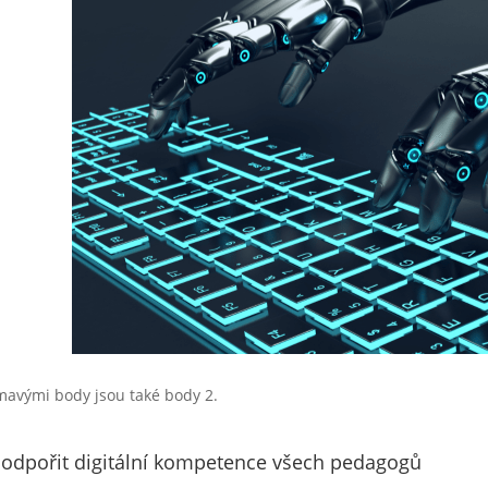
mavými body jsou také body 2.
Podpořit digitální kompetence všech pedagogů