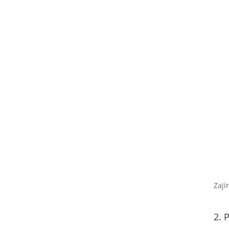
Zají
2. 