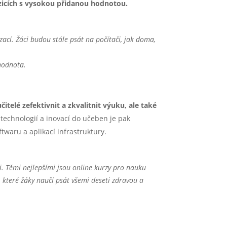
ozicích s vysokou přidanou hodnotou.
ací. Žáci budou stále psát na počítači, jak doma,
 hodnota.
telé zefektivnit a zkvalitnit výuku, ale také
technologií a inovací do učeben je pak
twaru a aplikací infrastruktury.
i. Těmi nejlepšími jsou online kurzy pro nauku
, které žáky naučí psát všemi deseti zdravou a