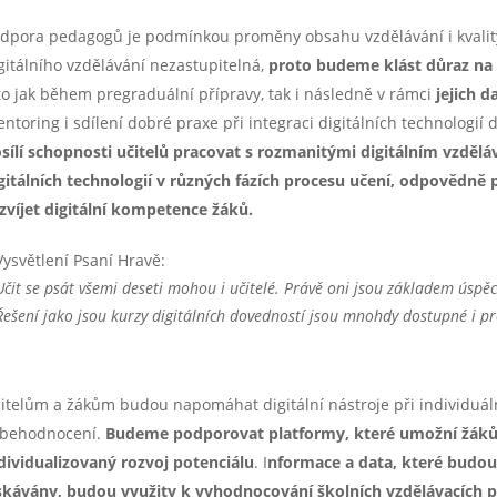
dpora pedagogů je podmínkou proměny obsahu vzdělávání i kvality v
gitálního vzdělávání nezastupitelná,
proto budeme klást důraz na 
to jak během pregraduální přípravy, tak i následně v rámci
jejich d
ntoring i sdílení dobré praxe při integraci digitálních technologií 
sílí schopnosti učitelů pracovat s rozmanitými digitálním vzděláva
gitálních technologií v různých fázích procesu učení, odpovědně
zvíjet digitální kompetence žáků.
Vysvětlení Psaní Hravě:
Učit se psát všemi deseti mohou i učitelé. Právě oni jsou základem úspě
Řešení jako jsou kurzy digitálních dovedností jsou mnohdy dostupné i pro
itelům a žákům budou napomáhat digitální nástroje při individuáln
behodnocení.
Budeme podporovat platformy, které umožní žákům 
dividualizovaný rozvoj potenciálu
. I
nformace a data, které budou
skávány, budou využity k vyhodnocování školních vzdělávacích