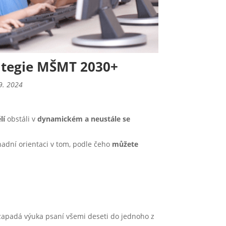
rategie MŠMT 2030+
9. 2024
lí
obstáli v
dynamickém a neustále se
nadní orientaci v tom, podle čeho
můžete
 zapadá výuka psaní všemi deseti do jednoho z