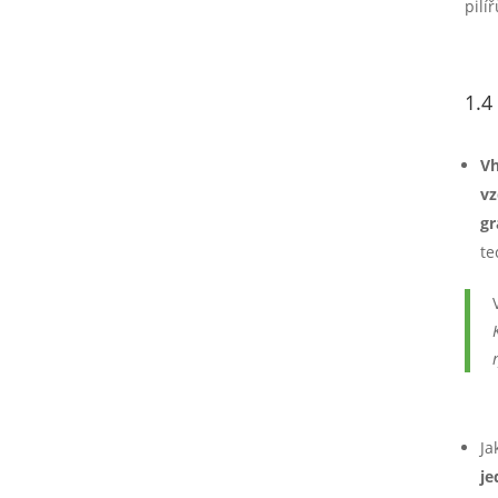
pilí
1.4
Vh
vz
gr
te
Ja
je