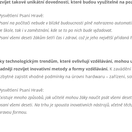
zvíjet takové unikátní dovednosti, které budou využitelné na p
Vysvětlení Psaní Hravě:
Psaní na počítači nebude v blízké budoucnosti plně nahrazeno automatiz
ve
škole, tak i v zaměstnání, kde se to po nich bude vyžadovat.
Psaní všemi deseti žákům šetří čas i zdraví, což je jeho největší přidaná
ky technologickým trendům, které ovlivňují vzdělávání, mohou uči
adněji rozvíjet inovativní metody a formy vzdělávání.
K zavádění 
zbytné zajistit vhodné podmínky na úrovni hardwaru – zařízení, sof
Vysvětlení Psaní Hravě:
Existuje mnoho způsobů, jak učitelé mohou žáky naučit psát všemi deset
psaní všemi deseti. Na trhu je spousta inovativních nástrojů, včetně těch
hravou formou.