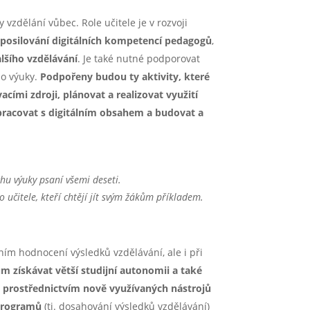
zdělání vůbec. Role učitele je v rozvoji
posilování digitálních kompetencí pedagogů
,
alšího vzdělávání
. Je také nutné podporovat
do výuky.
Podpořeny budou ty aktivity, které
cími zdroji, plánovat a realizovat využití
 pracovat s digitálním obsahem a budovat a
chu výuky psaní všemi deseti.
 učitele, kteří chtějí jít svým žákům příkladem.
ím hodnocení výsledků vzdělávání, ale i při
získávat větší studijní autonomii a také
 prostřednictvím nově využívaných nástrojů
 programů
(tj. dosahování výsledků vzdělávání)