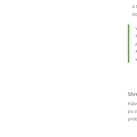
a 
do
Shr
Kláv
po s
pro