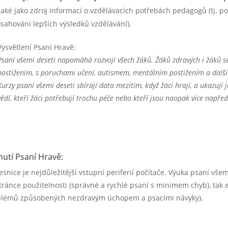
také jako zdroj informací o vzdělávacích potřebách pedagogů (tj. 
sahování lepších výsledků vzdělávání).
Vysvětlení Psaní Hravě:
Psaní všemi deseti napomáhá rozvoji všech žáků. Žáků zdravých i žáků 
postižením, s poruchami učení, autismem, mentálním postižením a další
Kurzy psaní všemi deseti sbírají data mezitím, když žáci hrají, a ukazují 
vědí, kteří žáci potřebují trochu péče nebo kteří jsou naopak více napřed
nutí Psaní Hravě:
esnice je nejdůležitější vstupní periferií počítače. Výuka psaní vše
tránce použitelnosti (správné a rychlé psaní s minimem chyb), tak
blémů způsobených nezdravým úchopem a psacími ná
vyky).