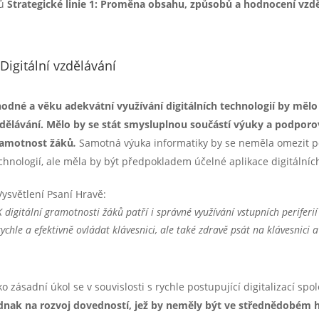
řů
Strategické linie 1: Proměna obsahu, způsobů a hodnocení vzd
 Digitální vzdělávání
odné a věku adekvátní využívání digitálních technologií by měl
dělávání. Mělo by se stát smysluplnou součástí výuky a podporo
amotnost žáků
.
Samotná výuka informatiky by se neměla omezit po
chnologií, ale měla by být předpokladem účelné aplikace digitálníc
Vysvětlení Psaní Hravě:
K digitální gramotnosti žáků patří i správné využívání vstupních periferi
rychle a efektivně ovládat klávesnici, ale také zdravě psát na klávesni
ko zásadní úkol se v souvislosti s rychle postupující digitalizací spol
dnak na rozvoj dovedností, jež by neměly být ve střednědobém 