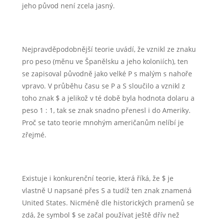
jeho původ není zcela jasný.
Nejpravděpodobnější teorie uvádí, že vznikl ze znaku
pro peso (měnu ve Španělsku a jeho koloniích), ten
se zapisoval původně jako velké P s malým s nahoře
vpravo. V průběhu času se P a S sloučilo a vznikl z
toho znak $ a jelikož v té době byla hodnota dolaru a
peso 1 : 1, tak se znak snadno přenesl i do Ameriky.
Proč se tato teorie mnohým američanům nelíbí je
zřejmé.
Existuje i konkurenční teorie, která říká, že $ je
vlastně U napsané přes S a tudíž ten znak znamená
United States. Nicméně dle historických pramenů se
zdá, že symbol $ se začal používat ještě dřív než