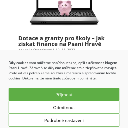
Dotace a granty pro školy – jak
získat finance na Psaní Hravě
od
Lenka Strnadelová
|
10. 11. 2023
Vícezdrojové financování není žádná věda! Vše,
Díky cookies vám můžeme nabídnout tu nejlepší zkušenost s blogem
co potřebujete vědět, abyste úspěšně získali
Psaní Hravě. Zároveň se díky nim můžeme stále zlepšovat a rozvíjet.
dotaci a grant na nákup Psaní Hravě Chcete,
Proto od vás potřebujeme souhlas s měřením a zpracováním těchto
aby vaši žáci uměli psát všemi deseti na
cookies. Děkujeme, že nám tímto způsobem pomáháte.
klávesnici? Zajímá vás, jak jednoduše a
efektivně pracovat s dotacemi a...
Příjmout
Odmítnout
Podrobné nastavení