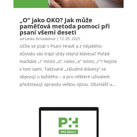
„O“ jako OKO? Jak může
paměťová metoda pomoci při
psaní všemi deseti
od
Lenka Strnadelová
|
13. 05. 2025
Učíte se psát s Psaní Hravě a z nějakého
důvodu vás trápí vždy stejná klávesa? Pořád
mačkáte „i“ místo „o“, nebo „e“ místo „r“? Nejste
v tom sami. Takzvané „záludné klávesy“ se
objevují u každého – a pro některé uživatele
představují opravdu velkou výzvu. Obzvlášť u...