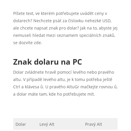
Píšete text, ve kterém potřebujete uvádět ceny v
dolarech? Nechcete psát za číslovku nehezké USD,
ale chcete napsat znak pro dolar? Jak na to, abyste jej
nemuseli hledat mezi seznamem speciálních znaků,
se dozvíte zde.
Znak dolaru na PC
Dolar zvládnete hravě pomocí levého nebo pravého
altu. V případě levého altu, je k tomu potřeba ještě
Ctrl a klávesa ů. U pravého AltuGr mačkejte rovnou ů,
a dolar máte tam, kde ho potřebujete mít.
Dolar
Levý Alt
Pravý Alt