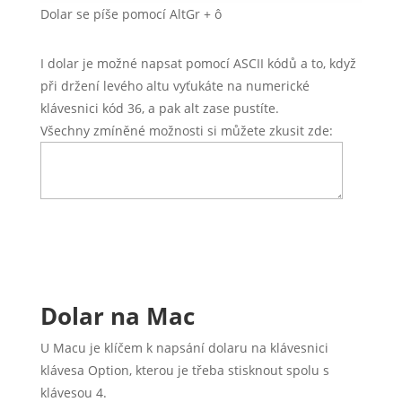
Dolar se píše pomocí AltGr + ô
I dolar je možné napsat pomocí ASCII kódů a to, když
při držení levého altu vyťukáte na numerické
klávesnici kód 36, a pak alt zase pustíte.
Všechny zmíněné možnosti si můžete zkusit zde:
Dolar na Mac
U Macu je klíčem k napsání dolaru na klávesnici
klávesa Option, kterou je třeba stisknout spolu s
klávesou 4.