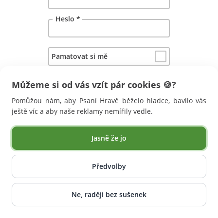
Heslo
*
Pamatovat si mě
Vytvořením účtu souhlasíte s
Můžeme si od vás vzít pár cookies 🍪?
obchodními podmínkami
a
zásadami ochrany osobních údajů
.
Pomůžou nám, aby Psaní Hravě běželo hladce, bavilo vás
ještě víc a aby naše reklamy nemířily vedle.
Jasně že jo
Předvolby
Ne, raději bez sušenek
Psaní Hravě | 2013 – 2026 | info@psanihrave.cz |
Provozovatel: Psaní Hravě s.r.o., IČO: 09273336