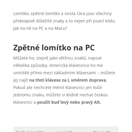
Lomítko, zpětné lomítko a svislá čára jsou všechny
překvapivě důležité znaky a to nejen při psaní kódu.
Jak na ně na PC a na Macu?
Zpětné lomítko na PC
Můžete ho, stejně jako většinu znaků, napsat
několika způsoby. Americká klávesnice ho má
umístěé přímo mezi základními klávesami – můžete
jej najít
na třetí klávese za L směrem doprava.
Pokud ale nechcete měnit klávesnici jen kvůli
jednomu znaku, můžete si klidně nechat českou
klávesnici a
použít buď levý nebo pravý Alt.