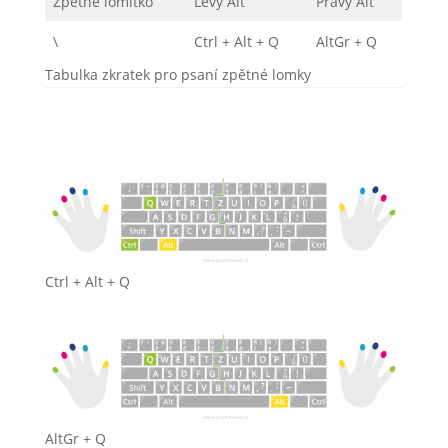
Zpětné lomítko
Levý Alt
Pravý Alt
\
Ctrl + Alt + Q
AltGr + Q
Tabulka zkratek pro psaní zpětné lomky
Ctrl + Alt + Q
AltGr + Q