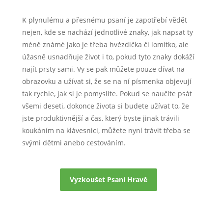
K plynulému a přesnému psaní je zapotřebí vědět
nejen, kde se nachází jednotlivé znaky, jak napsat ty
méně známé jako je třeba hvězdička či lomítko, ale
úžasně usnadňuje život i to, pokud tyto znaky dokáží
najít prsty sami. Vy se pak můžete pouze dívat na
obrazovku a užívat si, že se na ní písmenka objevují
tak rychle, jak si je pomyslíte. Pokud se naučíte psát
všemi deseti, dokonce života si budete užívat to, že
jste produktivnější a čas, který byste jinak trávili
koukáním na klávesnici, můžete nyní trávit třeba se
svými dětmi anebo cestováním.
Vyzkoušet Psaní Hravě