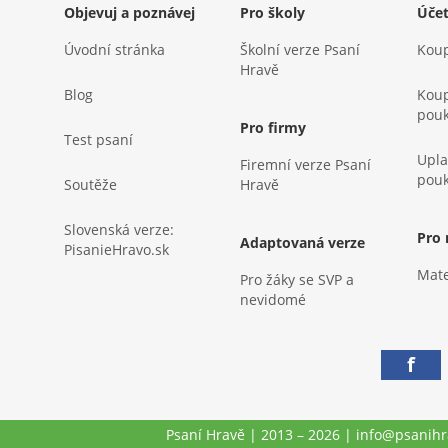
Objevuj a poznávej
Pro školy
Úče
Úvodní stránka
Školní verze Psaní
Koup
Hravě
Blog
Koup
pou
Pro firmy
Test psaní
Upla
Firemní verze Psaní
pou
Soutěže
Hravě
Slovenská verze:
Pro
Adaptovaná verze
PisanieHravo.sk
Mate
Pro žáky se SVP a
nevidomé
f
Psaní Hravě | 2013 – 2026 | info@psanihra