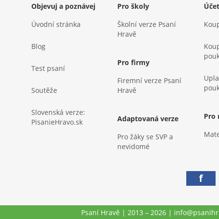
Objevuj a poznávej
Pro školy
Úče
Úvodní stránka
Školní verze Psaní
Koup
Hravě
Blog
Koup
pou
Pro firmy
Test psaní
Upla
Firemní verze Psaní
pou
Soutěže
Hravě
Slovenská verze:
Pro
Adaptovaná verze
PisanieHravo.sk
Mate
Pro žáky se SVP a
nevidomé
f
Psaní Hravě | 2013 – 2026 | info@psanihra